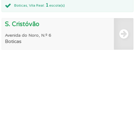
1
Boticas, Vila Real:
escola(s)
S. Cristóvão
Avenida do Noro, N.º 6
Boticas