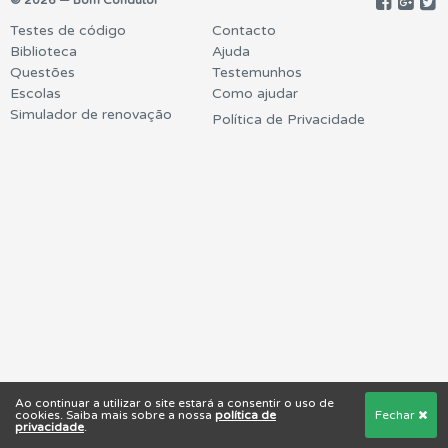
© 2026 — Bom Condutor
Testes de código
Contacto
Biblioteca
Ajuda
Questões
Testemunhos
Escolas
Como ajudar
Simulador de renovação
Política de Privacidade
Ao continuar a utilizar o site estará a consentir o uso de
cookies. Saiba mais sobre a nossa
política de
Fechar
privacidade
.