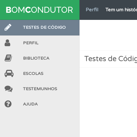
Perfil
Tem um histór
TESTES DE CÓDIGO
Conta
Crie uma con
PERFIL
Perfil
Saiba no seu 
Testes de Códi
BIBLIOTECA
Questões
Pode gua
ESCOLAS
TESTEMUNHOS
Testemunhos
Veja 
AJUDA
Ajuda
Use os atalh
Questões
Consulte