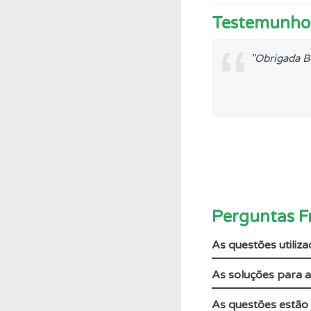
Testemunho
Testes
Deve fazer 
udo."
"Obrigada B
Biblioteca
Consulte 
Dambar Khatri
— 10/08/2019
Biblioteca
Consulte 
Perfil
Consulte as su
Perfil
O Índice Bom
Perguntas F
As questões utiliz
Questões
Consulte 
As soluções para 
Testes
O teste "Err
As questões estão 