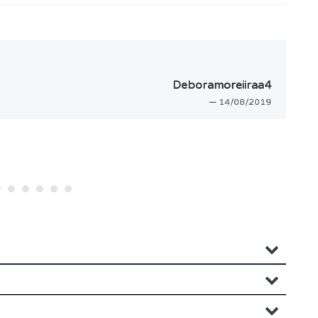
os.
Deboramoreiiraa4
— 14/08/2019
e.
s.
ponder.