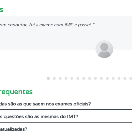
s
o teste que recomendamos para obter os melhores resultad
om condutor, fui a exame com 64% e passei ."
a biblioteca para tirar dúvidas e ver resumos do código.
o código da estrada na nossa biblioteca.
as estatísticas no seu perfil.
 Condutor dá-lhe uma ideia da sua preparação para o exam
requentes
adas são as que saem nos exames oficiais?
as explicações das questões para esclarecimentos adicionai
as questões são as mesmas do IMT?
adas" apresenta-lhe questões que errou e não voltou a res
atualizadas?