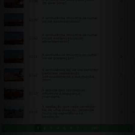
1108
0
do sinal Stop?
A ambulância encontra-se numa
1109
0
via de abrandamento?
A ambulância encontra-se numa
1110
via de aceleração ou de
0
abrandamento?
A ambulância encontra-se numa
1111
0
via de aceleração?
A ambulância sai de um caminho
particular assinalando
1112
0
adequadamente a sua marcha,
devo:
A atitude dos condutores
1113
influencia a segurança
0
rodoviária.
A avaliação que cada condutor
faz de uma situação, depende
1114
0
muito da experiência na
condução.
«
1
2
3
4
5
6
7
…
290
»