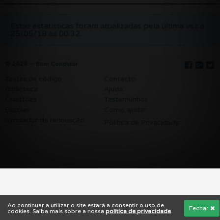
Estas estatísticas foram atualizadas pela última vez a
25/05/18 às 00:32.
© 2026 — Bom Condutor
Testes de código
Contacto
Biblioteca
Ajuda
Questões
Testemunhos
Escolas
Como ajudar
Simulador de renovação
Política de Privacidade
Ao continuar a utilizar o site estará a consentir o uso de
Fechar
cookies. Saiba mais sobre a nossa
política de privacidade
.