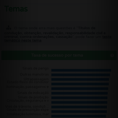
Temas
O tema onde erra mais questões é "
Títulos de
condução, obtenção, revalidação, responsabilidade civil e
criminal, contra-ordenações, cassação
", pode fazer um
teste
temático neste tema
.
Taxa de sucesso por tema
Sinais de perigo
Outras manobras
Ultrapassagem
Estado físico do condutor
...
Iluminação, passageiros e
...
Sinais de indicação
Sinais de proibição
Circulação, segurança e v
...
Vias de trânsito, condiçõ ...
Sinais de prescrição espe
...
Sinalização luminosa, mar
...