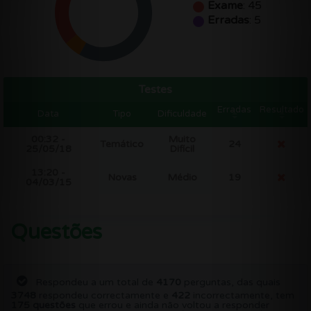
Exame
: 45
Erradas
: 5
Testes
Erradas
Resultado
Data
Tipo
Dificuldade
00:32 -
Muito
Temático
24
25/05/18
Difícil
13:20 -
Novas
Médio
19
04/03/15
Questões
Respondeu a um total de
4170
perguntas, das quais
3748
respondeu correctamente e
422
incorrectamente, tem
175 questões
que errou e ainda não voltou a responder