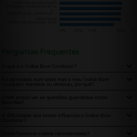
Cedência de passagem
Paragem, estacionamento
e ...
Classificação, constituin ...
Velocidade
Títulos de condução, obte
...
0%
20%
40%
80%
10
Perguntas Frequentes
O que é o Índice Bom Condutor?
Fui aprovado num teste mas o meu Índice Bom
Condutor manteve ou diminuiu, porquê?
Onde posso ver as questões guardadas como
favoritas?
A dificuldade dos testes influencia o Índice Bom
Condutor?
Como funciona o teste recomendado?