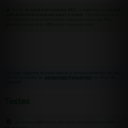
Tem
71 de Índice Bom Condutor (IBC)
, acreditamos que
já está
suficientemente preparado para ir a exame
. Consideramos que
um candidato está minimamente preparado a partir de
70
e
quanto mais perto de
100
melhor preparado está.
Se tiver alguma dúvida sobre o funcionamento do seu
perfil consulte as
perguntas frequentes
no final da
página.
Testes
Já efetuou
139
testes dos quais foi aprovado a
100
e a
39
reprovou.