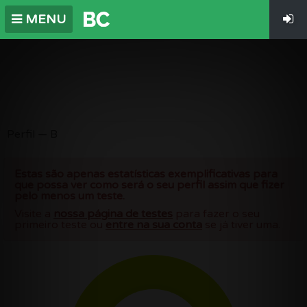
MENU
Perfil — B
Estas são apenas estatísticas exemplificativas para
que possa ver como será o seu perfil assim que fizer
pelo menos um teste.
Visite a
nossa página de testes
para fazer o seu
primeiro teste ou
entre na sua conta
se já tiver uma.