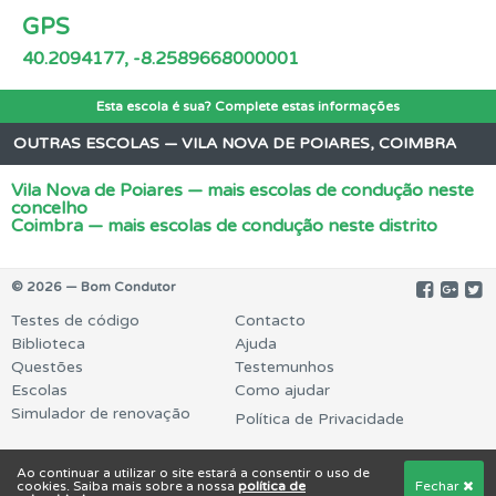
GPS
40.2094177, -8.2589668000001
Esta escola é sua? Complete estas informações
OUTRAS ESCOLAS — VILA NOVA DE POIARES, COIMBRA
Vila Nova de Poiares — mais escolas de condução neste
concelho
Coimbra — mais escolas de condução neste distrito
© 2026 — Bom Condutor
Testes de código
Contacto
Biblioteca
Ajuda
Questões
Testemunhos
Escolas
Como ajudar
Simulador de renovação
Política de Privacidade
Ao continuar a utilizar o site estará a consentir o uso de
cookies. Saiba mais sobre a nossa
política de
Fechar