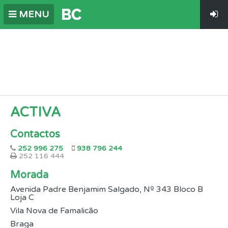
MENU
ACTIVA
Contactos
252 996 275
938 796 244
252 116 444
Morada
Avenida Padre Benjamim Salgado, Nº 343 Bloco B
Loja C
Vila Nova de Famalicão
Braga