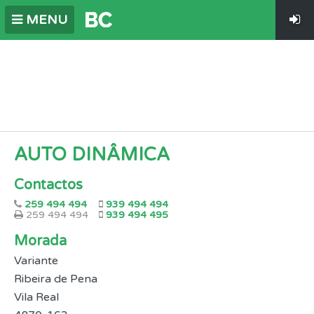
MENU
AUTO DINÂMICA
Contactos
259 494 494
939 494 494
259 494 494
939 494 495
Morada
Variante
Ribeira de Pena
Vila Real