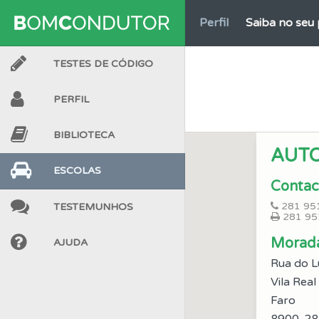
Perfil
Saiba no seu 
TESTES DE CÓDIGO
Testes
Deve fazer 
PERFIL
Testes
O teste "Dif
BIBLIOTECA
AUT
Testemunhos
Veja 
ESCOLAS
Contac
281 95
TESTEMUNHOS
Perfil
Veja os temas
281 95
Morad
AJUDA
Perfil
Consulte as su
Rua do L
Vila Rea
Perfil
Faro
Veja as quest