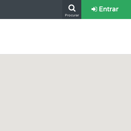
Entrar
Procurar
os.