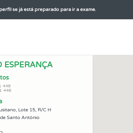
perfil se já está preparado para ir a exame.
o teste que recomendamos para obter os melhores resultad
ícil" apresenta-lhe as questões mais falhadas na plataforma.
O ESPERANÇA
os testemunhos dos nossos utilizadores e deixe o seu!
tos
1 448
 onde tem mais dificuldades no seu perfil.
1 448
a
as estatísticas no seu perfil.
usitano, Lote 15, R/C H
l de Santo António
ões que errou no seu perfil.