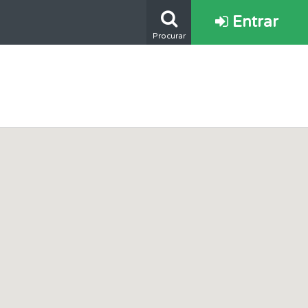
Entrar
Procurar
mento.
os.