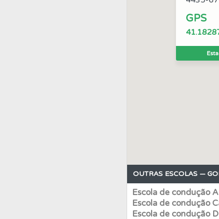
4435-67
GPS
Ajuda
Use os atalh
41.1828
Testes
Veja o nível
Esta
Testes
O teste "Err
Questões
Consulte 
Ajuda
Consulte a aj
OUTRAS ESCOLAS — G
Conta
Crie uma con
Escola de condução A
Escola de condução Ca
Biblioteca
Consulte 
Escola de condução D