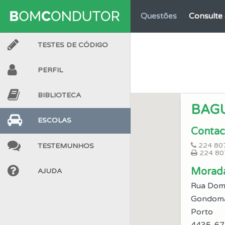
Questões
Consulte
TESTES DE CÓDIGO
Perfil
Veja as quest
PERFIL
Conta
Crie uma con
BIBLIOTECA
BAG
Testes
Deve fazer 
ESCOLAS
Contac
224 80
TESTEMUNHOS
Testes
O teste "Nov
224 80
Morad
AJUDA
Questões
Pode gua
Rua Dom 
Gondom
Testes
Porto
O teste "Dif