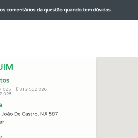
 os comentários da questão quando tem dúvidas.
ões que errou no seu perfil.
ta para ter acesso às suas estatísticas em qualquer equipa
UIM
o teste que recomendamos para obter os melhores resultad
tos
7 025
912 512 826
as" apresenta-lhe questões a que ainda não respondeu.
7 025
a
rdar uma questão colocando-a como favorita.
João De Castro, N.º 587
ar
ícil" apresenta-lhe as questões mais falhadas na plataforma.