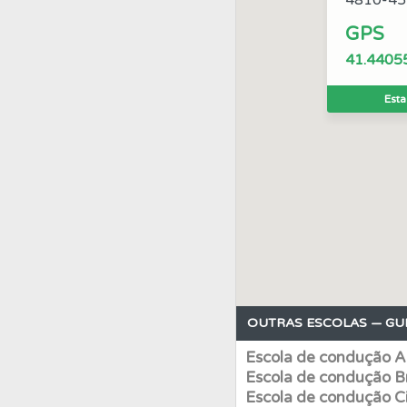
4810-45
GPS
Perfil
O Índice Bom
41.44055
Perfil
Consulte as su
Esta
Questões
Consulte 
Perfil
Veja as quest
Questões
As questõ
OUTRAS ESCOLAS — GU
Perfil
Tem um histór
Escola de condução A
Escola de condução B
Conta
Crie uma con
Escola de condução C