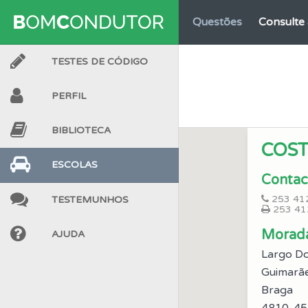
Questões
Consulte 
TESTES DE CÓDIGO
Testemunhos
Veja 
PERFIL
Perfil
Saiba no seu 
BIBLIOTECA
COS
Testes
O teste "Err
ESCOLAS
Contac
253 41
TESTEMUNHOS
Testes
O teste "Dif
253 41
Morad
AJUDA
Ajuda
Use os atalh
Largo Do
Guimarã
Ajuda
Braga
Consulte a aj