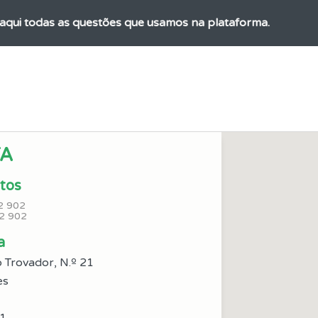
aqui todas as questões que usamos na plataforma.
os testemunhos dos nossos utilizadores e deixe o seu!
perfil se já está preparado para ir a exame.
TA
adas" apresenta-lhe questões que errou e não voltou a res
tos
2 902
ícil" apresenta-lhe as questões mais falhadas na plataforma.
2 902
a
os de teclado para responder aos testes mais rapidamente.
 Trovador, N.º 21
es
uda se tiver dúvidas relacionadas com a plataforma.