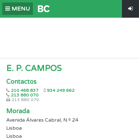
MENU
E. P. CAMPOS
Contactos
210 468 837
934 249 662
213 880 070
213 880 070
Morada
Avenida Álvares Cabral, N.º 24
Lisboa
Lisboa