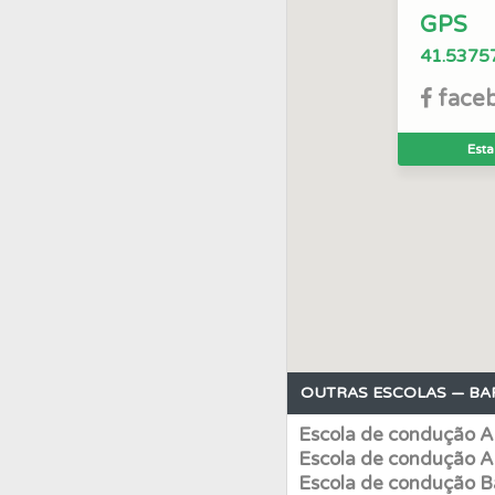
GPS
Perfil
Veja as quest
41.5375
face
Questões
Consulte 
Esta
Perfil
Veja os temas
Conta
Crie uma con
Testes
Deve fazer 
OUTRAS ESCOLAS — BA
Biblioteca
Consulte 
Escola de condução A
Escola de condução A
Testes
Veja o nível
Escola de condução B