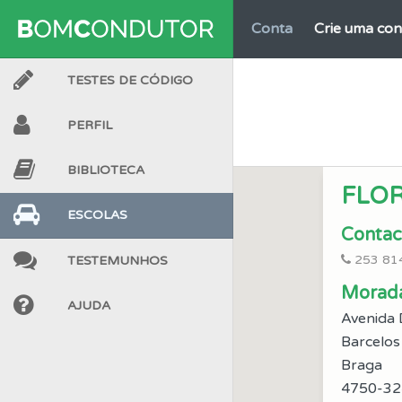
Conta
Crie uma con
TESTES DE CÓDIGO
Perfil
Tem um histór
PERFIL
Questões
Pode gua
BIBLIOTECA
FLO
Perfil
Consulte as su
ESCOLAS
Contac
253 81
TESTEMUNHOS
Ajuda
Consulte a aj
Morad
AJUDA
Avenida 
Perfil
Saiba no seu 
Barcelos
Braga
Ajuda
Use os atalh
4750-32