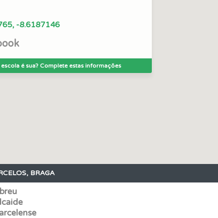
ões que errou no seu perfil.
765, -8.6187146
book
aqui todas as questões que usamos na plataforma.
 escola é sua? Complete estas informações
 onde tem mais dificuldades no seu perfil.
ta para ter acesso às suas estatísticas em qualquer equipa
o teste que recomendamos para obter os melhores resultad
RCELOS, BRAGA
o código da estrada na nossa biblioteca.
breu
lcaide
 de dificuldade do teste quando o termina.
arcelense