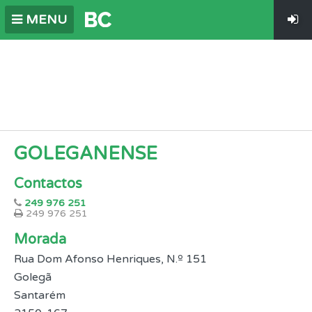
MENU
GOLEGANENSE
Contactos
249 976 251
249 976 251
Morada
Rua Dom Afonso Henriques, N.º 151
Golegã
Santarém