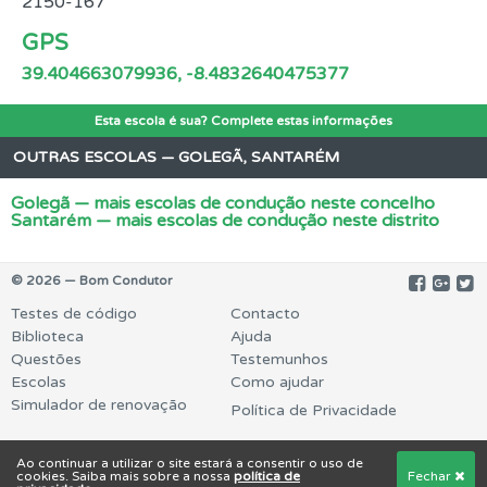
2150-167
GPS
39.404663079936, -8.4832640475377
Esta escola é sua? Complete estas informações
OUTRAS ESCOLAS — GOLEGÃ, SANTARÉM
Golegã — mais escolas de condução neste concelho
Santarém — mais escolas de condução neste distrito
© 2026 — Bom Condutor
Testes de código
Contacto
Biblioteca
Ajuda
Questões
Testemunhos
Escolas
Como ajudar
Simulador de renovação
Política de Privacidade
Ao continuar a utilizar o site estará a consentir o uso de
cookies. Saiba mais sobre a nossa
política de
Fechar