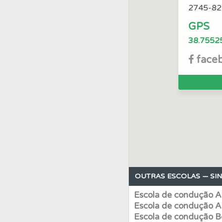
2745-82
Perfil
Saiba no seu 
GPS
38.7552
Testemunhos
Veja 
face
Conta
Crie uma con
Testes
O teste "Nov
Biblioteca
Consulte 
OUTRAS ESCOLAS — SIN
Ajuda
Use os atalh
Escola de condução 
Escola de condução A
Questões
Pode gua
Escola de condução B