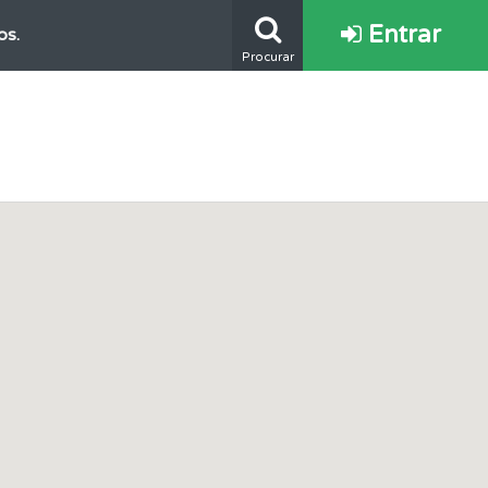
Entrar
os.
Procurar
ponder.
s.
oficial.