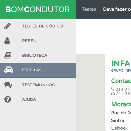
Testes
Deve fazer 
TESTES DE CÓDIGO
Testes
Veja o nível
PERFIL
Testes
O teste "Err
BIBLIOTECA
INFA
Biblioteca
Consulte 
ESCOLAS
GRUPO
INF
Contac
TESTEMUNHOS
Questões
Consulte 
214 37
214 39
AJUDA
Morad
Questões
Consulte 
Rua da M
Sintra
Questões
As questõ
Lisboa