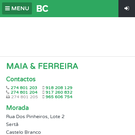
MENU
MAIA & FERREIRA
Contactos
274 801 203
918 208 129
274 801 204
917 260 832
274 801 205
965 606 754
Morada
Rua Dos Pinheiros, Lote 2
Sertã
Castelo Branco