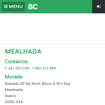
MENU
MEALHADA
Contactos
231 027 199
961 711 984
Morada
Avenida 25 De Abril, Bloco A R/c Esq
Mealhada
Aveiro
3050-334