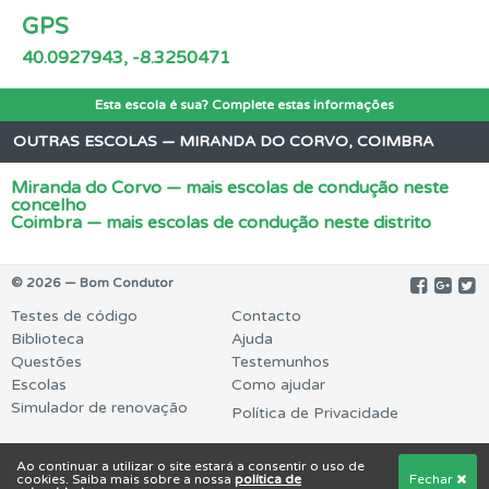
GPS
40.0927943, -8.3250471
Esta escola é sua? Complete estas informações
OUTRAS ESCOLAS — MIRANDA DO CORVO, COIMBRA
Miranda do Corvo — mais escolas de condução neste
concelho
Coimbra — mais escolas de condução neste distrito
© 2026 — Bom Condutor
Testes de código
Contacto
Biblioteca
Ajuda
Questões
Testemunhos
Escolas
Como ajudar
Simulador de renovação
Política de Privacidade
Ao continuar a utilizar o site estará a consentir o uso de
cookies. Saiba mais sobre a nossa
política de
Fechar