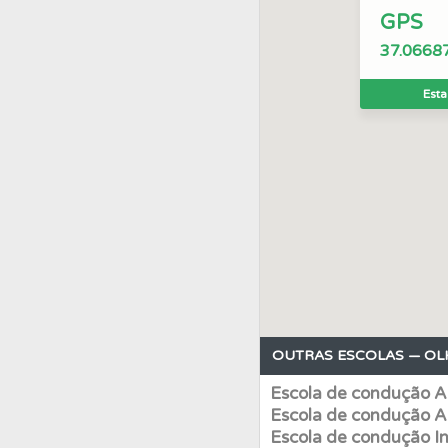
GPS
Perfil
Veja os temas
37.0668
Esta
Perfil
Consulte as su
Perfil
Tem um histór
Testes
Veja o nível
Questões
Consulte
OUTRAS ESCOLAS — OL
Testes
O teste "Dif
Escola de condução A
Escola de condução A
Conta
Crie uma con
Escola de condução In