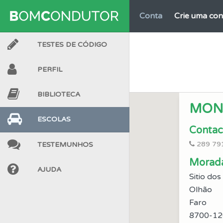
Conta
Crie uma con
TESTES DE CÓDIGO
Perfil
O Índice Bom
PERFIL
Ajuda
Consulte a aj
BIBLIOTECA
MON
Biblioteca
Consulte 
ESCOLAS
Contac
289 79
TESTEMUNHOS
Perfil
Saiba no seu 
Morad
AJUDA
Sitio do
Questões
As questõ
Olhão
Faro
Biblioteca
Consulte 
8700-12