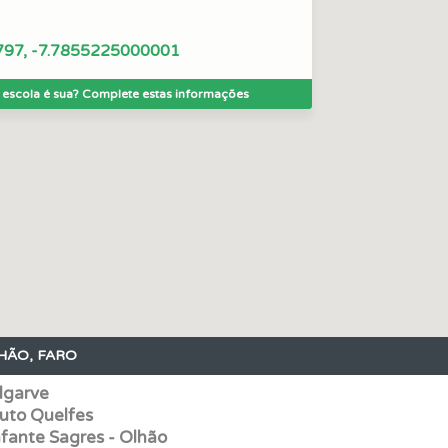
 onde tem mais dificuldades no seu perfil.
797, -7.7855225000001
 escola é sua? Complete estas informações
as estatísticas no seu perfil.
ico dos seus testes no seu perfil.
 de dificuldade do teste quando o termina.
 os comentários da questão quando tem dúvidas.
HÃO, FARO
ícil" apresenta-lhe as questões mais falhadas na plataforma.
lgarve
uto Quelfes
ta para não perder as suas estatísticas.
fante Sagres - Olhão