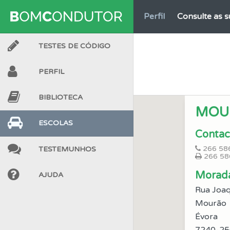
Perfil
Consulte as su
TESTES DE CÓDIGO
Questões
Pode gua
PERFIL
Perfil
Veja os temas
BIBLIOTECA
MOU
Biblioteca
Consulte 
ESCOLAS
Contac
266 58
TESTEMUNHOS
Testes
O teste "Err
266 58
Morad
AJUDA
Questões
Consulte 
Rua Joaq
Mourão
Questões
Évora
Consulte 