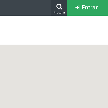
Entrar
Procurar
ponder.
s.