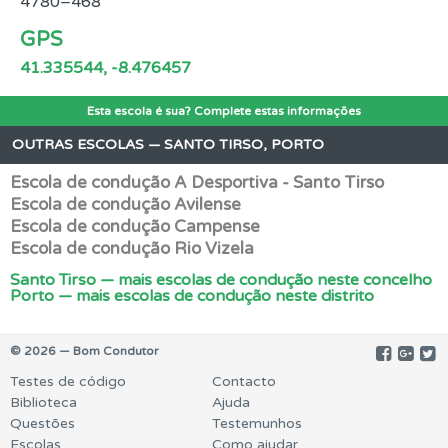
4780–468
GPS
41.335544, -8.476457
Esta escola é sua? Complete estas informações
OUTRAS ESCOLAS — SANTO TIRSO, PORTO
Escola de condução A Desportiva - Santo Tirso
Escola de condução Avilense
Escola de condução Campense
Escola de condução Rio Vizela
Santo Tirso — mais escolas de condução neste concelho
Porto — mais escolas de condução neste distrito
© 2026 — Bom Condutor
Testes de código
Contacto
Biblioteca
Ajuda
Questões
Testemunhos
Escolas
Como ajudar