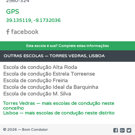
2560-324
GPS
39.135119, -9.1732036
facebook
Esta escola é sua? Complete estas informações
OUTRAS ESCOLAS — TORRES VEDRAS, LISBOA
Escola de condução Alta Roda
Escola de condução Estrela Torreense
Escola de condução Freiria
Escola de condução Ideal da Barquinha
Escola de condução M. Silva
Torres Vedras — mais escolas de condução neste
concelho
Lisboa — mais escolas de condução neste distrito
© 2026 — Bom Condutor