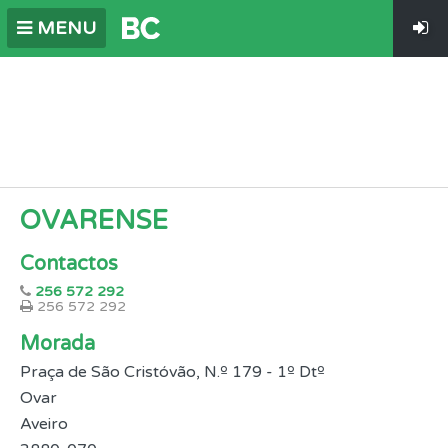
MENU
OVARENSE
Contactos
256 572 292
256 572 292
Morada
Praça de São Cristóvão, N.º 179 - 1º Dtº
Ovar
Aveiro