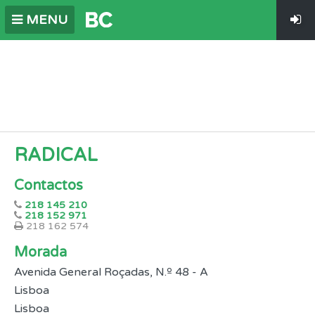
MENU
RADICAL
Contactos
218 145 210
218 152 971
218 162 574
Morada
Avenida General Roçadas, N.º 48 - A
Lisboa
Lisboa