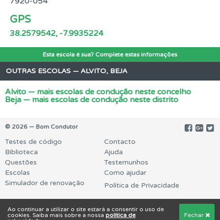
7920-054
GPS
38.2579542, -7.9935224
Esta escola é sua? Complete estas informações
OUTRAS ESCOLAS — ALVITO, BEJA
Alvito — mais escolas de condução neste concelho
Beja — mais escolas de condução neste distrito
© 2026 — Bom Condutor
Testes de código
Contacto
Biblioteca
Ajuda
Questões
Testemunhos
Escolas
Como ajudar
Simulador de renovação
Política de Privacidade
Ao continuar a utilizar o site estará a consentir o uso de
cookies. Saiba mais sobre a nossa
política de
Fechar