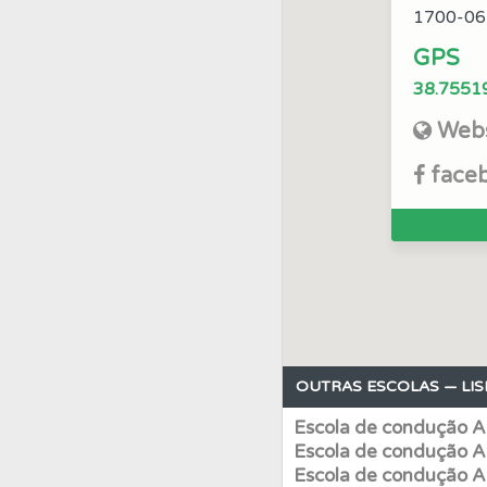
1700-06
Perfil
Veja as quest
GPS
38.7551
Conta
Crie uma con
Webs
face
Questões
Consulte 
Biblioteca
Consulte 
Testes
O teste "Err
OUTRAS ESCOLAS — LIS
Testemunhos
Veja 
Escola de condução A
Escola de condução A
Ajuda
Consulte a aj
Escola de condução A