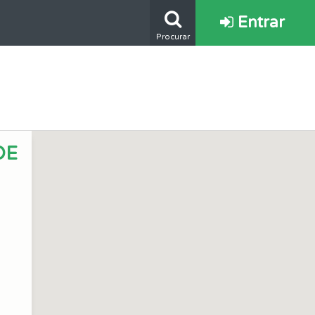
Entrar
Procurar
DE
s.