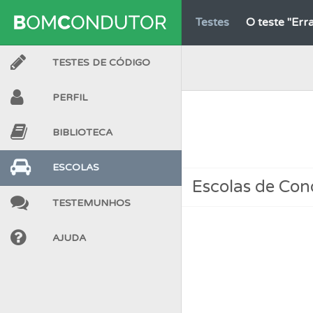
Testes
O teste "Err
TESTES DE CÓDIGO
Testes
O teste "Dif
PERFIL
Conta
Crie uma con
BIBLIOTECA
Conta
Crie uma con
ESCOLAS
Escolas de Co
TESTEMUNHOS
Biblioteca
Consulte 
AJUDA
Perfil
Tem um histór
Testes
O teste "Nov