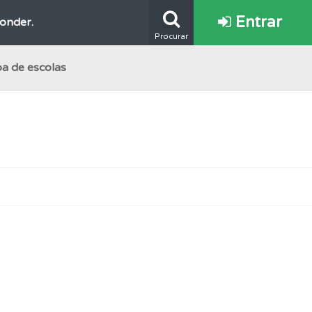
Entrar
ponder.
Procurar
a de escolas
mento.