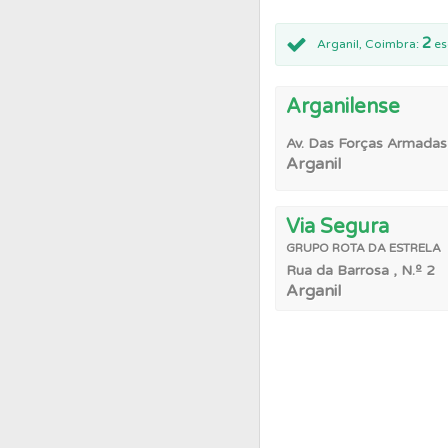
2
Perfil
O Índice Bom
Arganil, Coimbra:
es
Arganilense
Questões
Consulte 
Av. Das Forças Armadas
Arganil
Conta
Crie uma con
Via Segura
Testes
Veja o nível
GRUPO
ROTA DA ESTRELA
Rua da Barrosa , N.º 2
Arganil
Questões
Consulte 
Perfil
Veja as quest
Testemunhos
Veja 