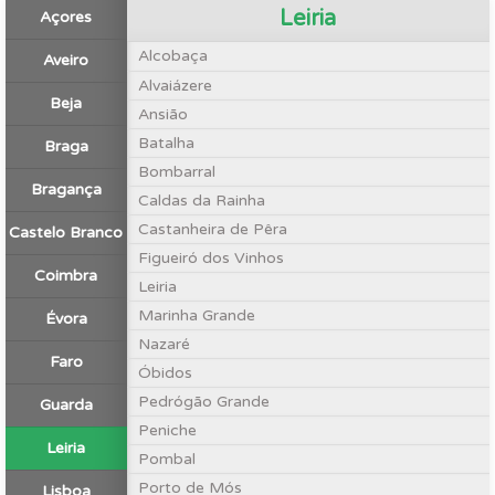
Leiria
Açores
Alcobaça
Aveiro
Alvaiázere
Beja
Ansião
Batalha
Braga
Bombarral
Bragança
Caldas da Rainha
Castanheira de Pêra
Castelo Branco
Figueiró dos Vinhos
Coimbra
Leiria
Marinha Grande
Évora
Nazaré
Faro
Óbidos
Pedrógão Grande
Guarda
Peniche
Leiria
Pombal
Porto de Mós
Lisboa