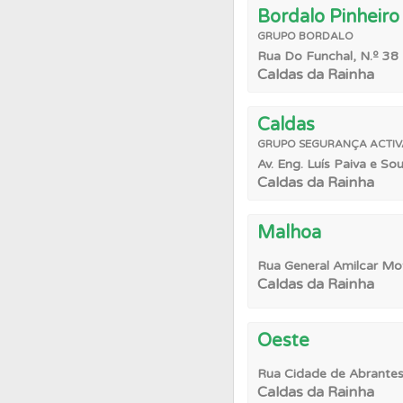
Bordalo Pinheiro
GRUPO
BORDALO
Testes
Veja o nível
Rua Do Funchal, N.º 38
Caldas da Rainha
Questões
Consulte
Caldas
GRUPO
SEGURANÇA ACTIV
Testes
O teste "Dif
Av. Eng. Luís Paiva e So
Caldas da Rainha
Malhoa
Rua General Amilcar Mo
Caldas da Rainha
Oeste
Rua Cidade de Abrantes,
Caldas da Rainha