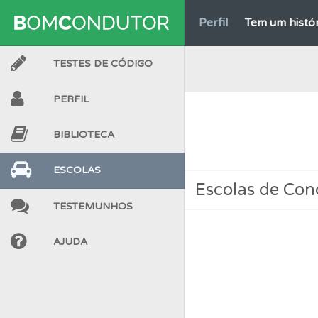
Perfil
Tem um histór
TESTES DE CÓDIGO
Questões
As questõ
PERFIL
Testes
O teste "Err
BIBLIOTECA
Testes
Deve fazer 
ESCOLAS
Escolas de Co
TESTEMUNHOS
Perfil
O Índice Bom
AJUDA
Perfil
Veja os temas
Perfil
Veja as quest