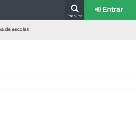
Entrar
Procurar
a de escolas
oficial.
ponder.
os.
e.