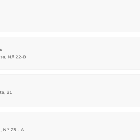
 de dificuldade do teste quando o termina.
 os comentários da questão quando tem dúvidas.
A
ícil" apresenta-lhe as questões mais falhadas na plataforma.
usa, N.º 22-B
ta, 21
 N.º 23 - A