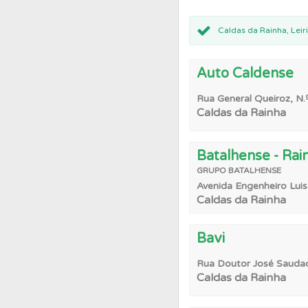
Questões
Pode gua
Caldas da Rainha, Leir
Auto Caldense
Questões
Consulte 
Rua General Queiroz, N.º
Caldas da Rainha
Ajuda
Consulte a aj
Batalhense - Rai
Biblioteca
Consulte 
GRUPO
BATALHENSE
Avenida Engenheiro Luis
Caldas da Rainha
Conta
Crie uma con
Bavi
Ajuda
Use os atalh
Rua Doutor José Saudade
Caldas da Rainha
Questões
Consulte 