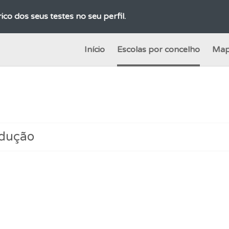
ico dos seus testes no seu perfil.
Início
Escolas por concelho
Map
es que usamos estão atualizadas e são as mesmas do exame 
adas" apresenta-lhe questões que errou e não voltou a res
o teste que recomendamos para obter os melhores resultad
ndução
 Condutor dá-lhe uma ideia da sua preparação para o exam
 onde tem mais dificuldades no seu perfil.
ões que errou no seu perfil.