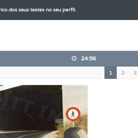
ico dos seus testes no seu perfil.
rdar uma questão colocando-a como favorita.
o teste que recomendamos para obter os melhores resultad
24:56
ícil" apresenta-lhe as questões mais falhadas na plataforma.
1
2
3
 Condutor dá-lhe uma ideia da sua preparação para o exam
o código da estrada na nossa biblioteca.
os de teclado para responder aos testes mais rapidamente.