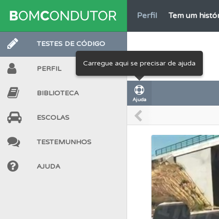
Perfil
Tem um histór
TESTES DE CÓDIGO
Questões
Pode gua
Carregue aqui se precisar de ajuda
PERFIL
Testes
Deve fazer 
BIBLIOTECA
Ajuda
Testes
O teste "Dif
ESCOLAS
TESTEMUNHOS
Perfil
O Índice Bom
AJUDA
Biblioteca
Consulte 
Ajuda
Use os atalh