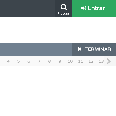
Entrar
Procurar
os.
TERMINAR
4
5
6
7
8
9
10
11
12
13
14
e.