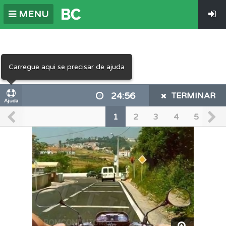
MENU
Carregue aqui se precisar de ajuda
24:56
TERMINAR
Ajuda
1
2
3
4
5
6