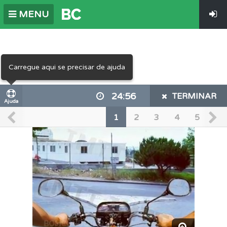
MENU
Carregue aqui se precisar de ajuda
24:56
TERMINAR
Ajuda
1
2
3
4
5
6