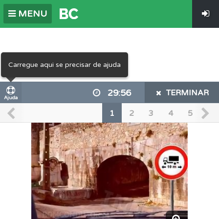
MENU
Carregue aqui se precisar de ajuda
29:56
TERMINAR
Ajuda
1
2
3
4
5
6