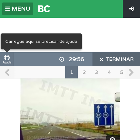
MENU
Carregue aqui se precisar de ajuda
29:56
TERMINAR
Ajuda
1
2
3
4
5
6