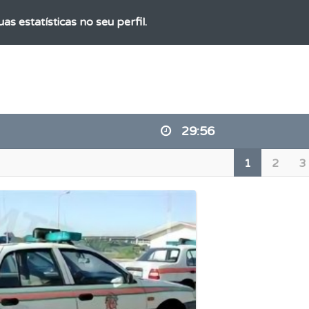
as estatísticas no seu perfil.
o teste que recomendamos para obter os melhores resultad
ícil" apresenta-lhe as questões mais falhadas na plataforma.
29:55
es que usamos estão atualizadas e são as mesmas do exame 
1
2
3
ta para não perder as suas estatísticas.
aqui todas as questões que usamos na plataforma.
ões que errou no seu perfil.