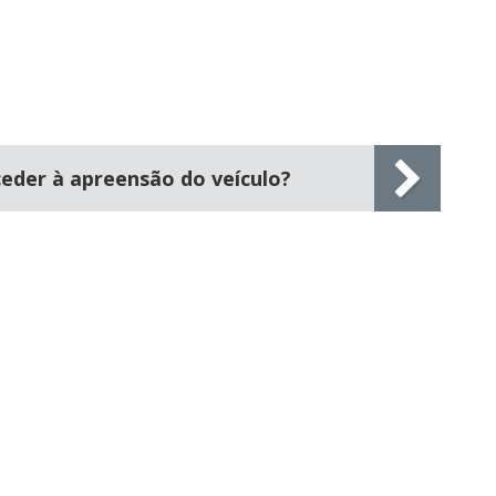
eder à apreensão do veículo?
s.
mento.