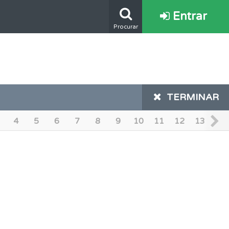
Entrar
Procurar
os.
TERMINAR
oficial.
4
5
6
7
8
9
10
11
12
13
14