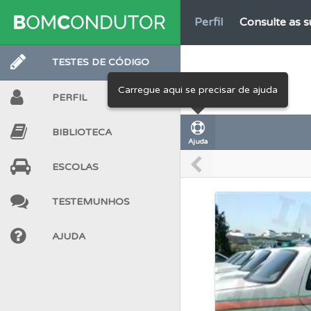
Perfil
Consulte as su
TESTES DE CÓDIGO
Testes
Deve fazer 
Carregue aqui se precisar de ajuda
PERFIL
Testes
O teste "Dif
BIBLIOTECA
Ajuda
Questões
As questõ
ESCOLAS
Conta
Crie uma con
TESTEMUNHOS
AJUDA
Questões
Consulte 
Perfil
Veja as quest