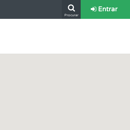
Entrar
Procurar
ponder.
os.