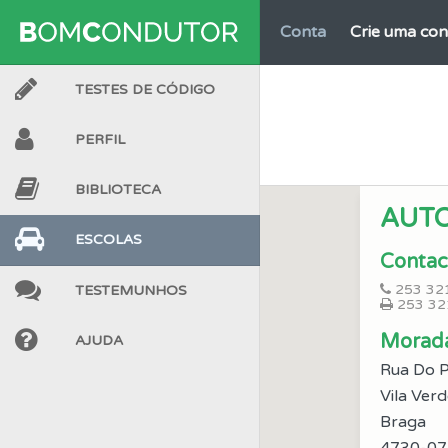
Conta
Crie uma con
TESTES DE CÓDIGO
Biblioteca
Consulte 
PERFIL
Testes
O teste "Err
BIBLIOTECA
AUTO
Testes
Deve fazer 
ESCOLAS
Contac
253 32
TESTEMUNHOS
Ajuda
Consulte a aj
253 32
Morad
AJUDA
Perfil
Tem um histór
Rua Do P
Vila Ver
Questões
Braga
Pode gua