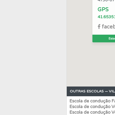
4730-07
GPS
Testes
Veja o nível
41.6535
face
Testemunhos
Veja 
Esta
Ajuda
Use os atalh
Questões
Consulte
Conta
Crie uma con
OUTRAS ESCOLAS — VIL
Perfil
Saiba no seu 
Escola de condução Fa
Escola de condução V
Conta
Crie uma con
Escola de condução V