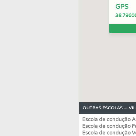
GPS
Perfil
O Índice Bom
38.7960
Conta
Crie uma con
Testes
Deve fazer 
Questões
As questõ
Ajuda
Consulte a aj
OUTRAS ESCOLAS — VIL
Perfil
Saiba no seu 
Escola de condução A
Escola de condução Fa
Testes
O teste "Err
Escola de condução V