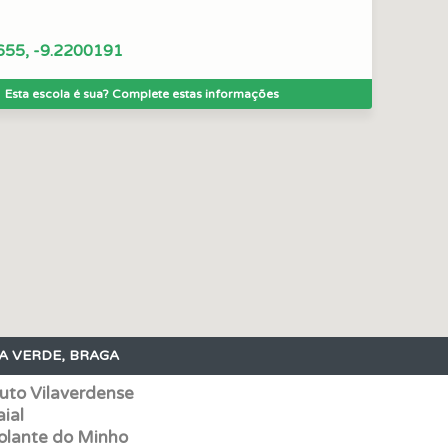
 Condutor dá-lhe uma ideia da sua preparação para o exam
655, -9.2200191
Esta escola é sua? Complete estas informações
ta para poder partilhar o seu perfil com os seus amigos.
o teste que recomendamos para obter os melhores resultad
es que usamos estão atualizadas e são as mesmas do exame 
uda se tiver dúvidas relacionadas com a plataforma.
A VERDE, BRAGA
perfil se já está preparado para ir a exame.
uto Vilaverdense
ial
adas" apresenta-lhe questões que errou e não voltou a res
olante do Minho