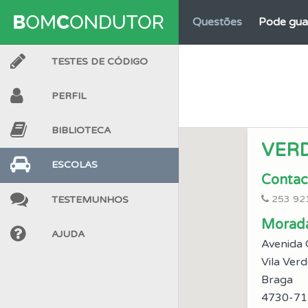
Questões
Pode gua
TESTES DE CÓDIGO
Biblioteca
Consulte 
PERFIL
Testemunhos
Veja 
BIBLIOTECA
VER
Conta
Crie uma con
ESCOLAS
Contac
253 92
TESTEMUNHOS
Questões
Consulte 
Morad
AJUDA
Avenida 
Biblioteca
Consulte 
Vila Ver
Braga
Perfil
Tem um histór
4730-71