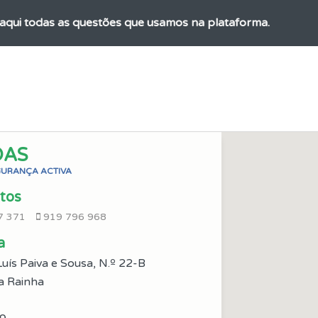
aqui todas as questões que usamos na plataforma.
o código da estrada na nossa biblioteca.
 Condutor dá-lhe uma ideia da sua preparação para o exam
DAS
ta para não perder as suas estatísticas.
GURANÇA ACTIVA
tos
ta para poder partilhar o seu perfil com os seus amigos.
7 371
919 796 968
a
es que usamos estão atualizadas e são as mesmas do exame 
Luís Paiva e Sousa, N.º 22-B
a Rainha
adas" apresenta-lhe questões que errou e não voltou a res