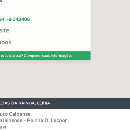
9
ico dos seus testes no seu perfil.
94, -9.143406
ite
o teste que recomendamos para obter os melhores resultad
book
as explicações das questões para esclarecimentos adicionai
 escola é sua? Complete estas informações
 onde tem mais dificuldades no seu perfil.
as estatísticas no seu perfil.
DAS DA RAINHA, LEIRIA
rdar uma questão colocando-a como favorita.
uto Caldense
atalhense - Rainha D. Leonor
os de teclado para responder aos testes mais rapidamente.
avi