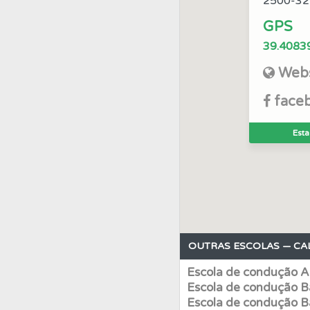
2500-32
GPS
Perfil
Tem um histór
39.4083
Testes
Webs
Deve fazer 
face
Questões
Consulte 
Esta
Perfil
Veja os temas
Perfil
Consulte as su
OUTRAS ESCOLAS — CAL
Questões
Pode gua
Escola de condução A
Escola de condução B
Ajuda
Use os atalh
Escola de condução B