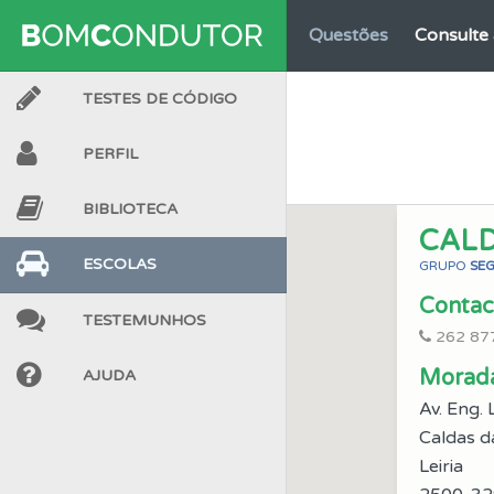
Questões
Consulte 
TESTES DE CÓDIGO
Biblioteca
Consulte 
PERFIL
Perfil
O Índice Bom
BIBLIOTECA
CAL
Conta
Crie uma con
ESCOLAS
GRUPO
SE
Contac
TESTEMUNHOS
Conta
Crie uma con
262 87
Morad
AJUDA
Questões
As questõ
Av. Eng. 
Caldas d
Testes
O teste "Err
Leiria