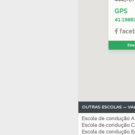
4440-67
GPS
Perfil
Saiba no seu 
41.1988
face
Biblioteca
Consulte 
Esta
Testemunhos
Veja 
Testes
Veja o nível
Questões
Consulte 
OUTRAS ESCOLAS — VA
Ajuda
Consulte a aj
Escola de condução 
Escola de condução 
Perfil
Veja os temas
Escola de condução 