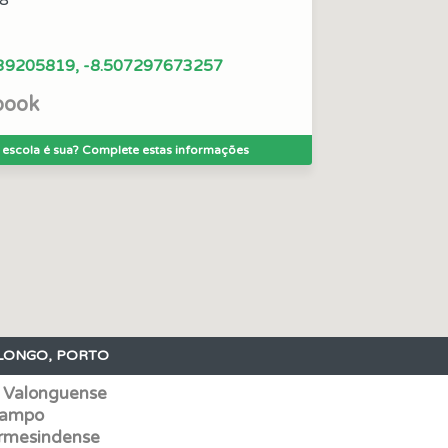
8
perfil se já está preparado para ir a exame.
39205819, -8.507297673257
book
a biblioteca para tirar dúvidas e ver resumos do código.
 escola é sua? Complete estas informações
os testemunhos dos nossos utilizadores e deixe o seu!
 de dificuldade do teste quando o termina.
aqui todas as questões que usamos na plataforma.
LONGO, PORTO
uda se tiver dúvidas relacionadas com a plataforma.
A Valonguense
Campo
 onde tem mais dificuldades no seu perfil.
Ermesindense