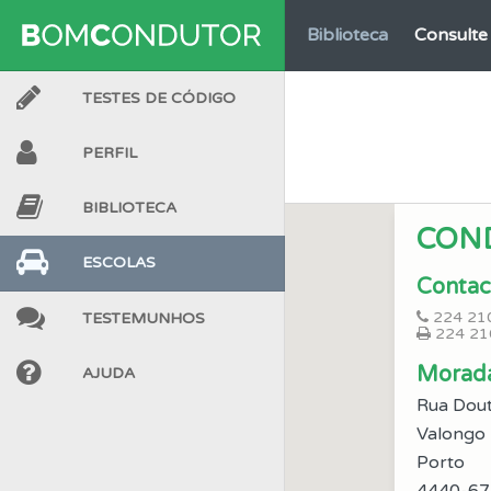
Biblioteca
Consulte 
TESTES DE CÓDIGO
Testes
Deve fazer 
PERFIL
Ajuda
Use os atalh
BIBLIOTECA
CON
Questões
As questõ
ESCOLAS
Contac
224 21
TESTEMUNHOS
Questões
Consulte
224 21
Morad
AJUDA
Perfil
O Índice Bom
Rua Dout
Valongo
Perfil
Porto
Consulte as su