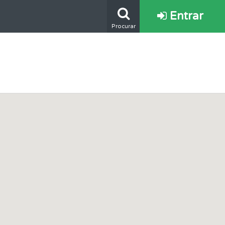
Entrar
Procurar
os.
oficial.
e.