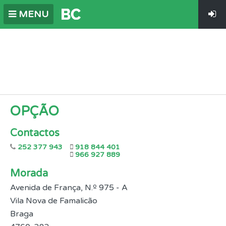
MENU
OPÇÃO
Contactos
252 377 943
918 844 401
966 927 889
Morada
Avenida de França, N.º 975 - A
Vila Nova de Famalicão
Braga