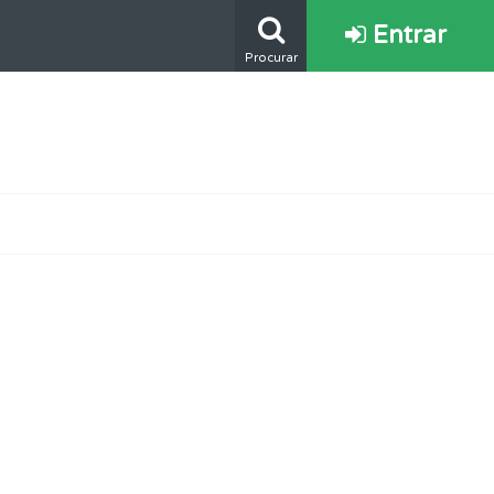
Entrar
Procurar
s.
os.