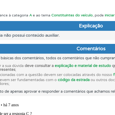
es que usamos estão atualizadas e são as mesmas do exame 
ence à categoria
A
e ao tema
Constituintes do veículo
, pode
inici
Explicação
perfil se já está preparado para ir a exame.
a não possui conteúdo auxiliar.
rdar uma questão colocando-a como favorita.
Comentários
s básicas dos comentários, todos os comentários que não cumpra
ícil" apresenta-lhe as questões mais falhadas na plataforma.
r a sua dúvida
deve consultar a
explicação e material de estudo
qu
presentes
;
acionadas com a questão devem ser colocadas através do nosso
as estatísticas no seu perfil.
devem ser fundamentadas com o
código da estrada
ou outros docu
dores;
to de apenas aprovar e responder a comentários que achamos rel
as" apresenta-lhe questões a que ainda não respondeu.
aqui todas as questões que usamos na plataforma.