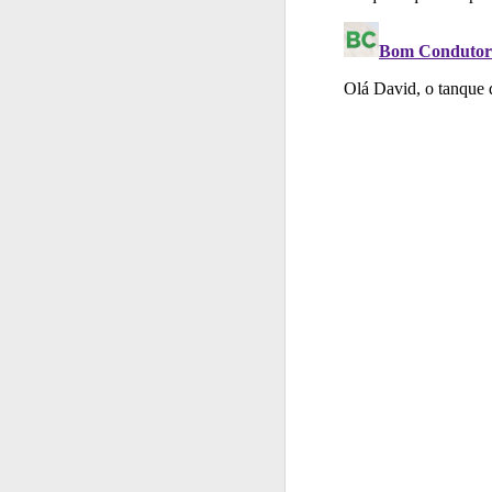
Conta
Crie uma con
Questões
Consulte
Perfil
Tem um histór