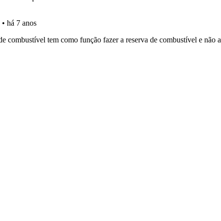
ta para ter acesso às suas estatísticas em qualquer equipa
 os comentários da questão quando tem dúvidas.
ico dos seus testes no seu perfil.