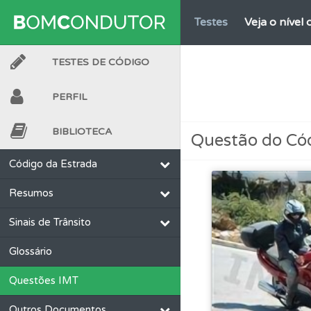
Testes
Veja o nível
TESTES DE CÓDIGO
Conta
Crie uma con
PERFIL
Questões
Consulte 
BIBLIOTECA
Questão do Có
Biblioteca
Consulte 
Código da Estrada
Resumos
Testes
Deve fazer 
Sinais de Trânsito
Perfil
Veja as quest
Glossário
Questões IMT
Conta
Crie uma con
Outros Documentos