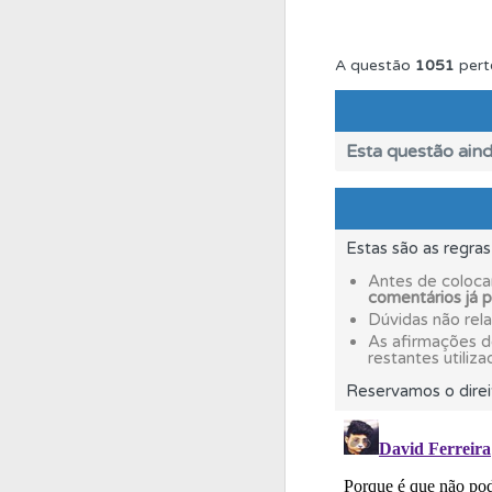
Questões
As questõ
A questão
1051
pert
Perfil
Saiba no seu 
Esta questão aind
Questões
Pode gua
Estas são as regra
Testes
O teste "Dif
Antes de coloca
comentários já 
Dúvidas não rel
Perfil
Consulte as su
As afirmações 
restantes utiliza
Reservamos o direi
Testes
O teste "Nov
Questões
Consulte 