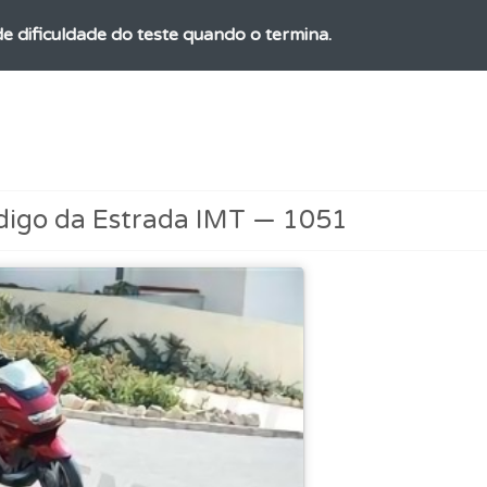
 de dificuldade do teste quando o termina.
ta para poder partilhar o seu perfil com os seus amigos.
as explicações das questões para esclarecimentos adicionai
digo da Estrada IMT — 1051
a biblioteca para tirar dúvidas e ver resumos do código.
o teste que recomendamos para obter os melhores resultad
ões que errou no seu perfil.
ta para não perder as suas estatísticas.