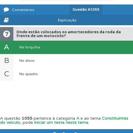
Questão
#1055
Comentários
Explicação
Onde estão colocados os amortecedores da roda da
frente de um motociclo?
A
Na forquilha.
B
No disco.
C
No quadro.
A questão
1055
pertence à categoria
A
e ao tema
Constituintes
do veículo
, pode
iniciar um teste neste tema
.