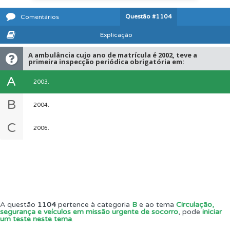
Questão
#1104
Comentários
Explicação
A ambulância cujo ano de matrícula é 2002, teve a
primeira inspecção periódica obrigatória em:
A
2003.
B
2004.
C
2006.
A questão
1104
pertence à categoria
B
e ao tema
Circulação,
segurança e veículos em missão urgente de socorro
, pode
iniciar
um teste neste tema
.