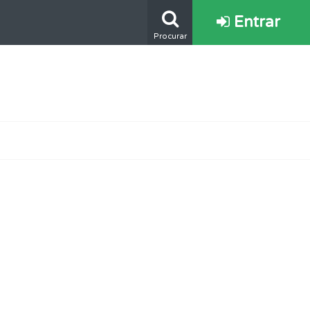
Entrar
Procurar
os.