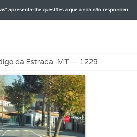
as" apresenta-lhe questões a que ainda não respondeu.
o teste que recomendamos para obter os melhores resultad
ta para não perder as suas estatísticas.
digo da Estrada IMT — 1229
 de dificuldade do teste quando o termina.
a biblioteca para tirar dúvidas e ver resumos do código.
aqui todas as questões que usamos na plataforma.
ícil" apresenta-lhe as questões mais falhadas na plataforma.