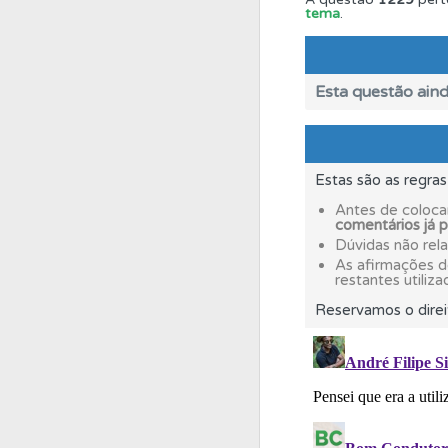
tema
.
Ajuda
Consulte a aj
Esta questão aind
Perfil
Veja os temas
Questões
As questõ
Estas são as regra
Antes de coloca
comentários já 
Perfil
Consulte as su
Dúvidas não rel
As afirmações 
restantes utiliza
Questões
Consulte
Reservamos o direi
Perfil
Saiba no seu 
Perfil
Veja as quest