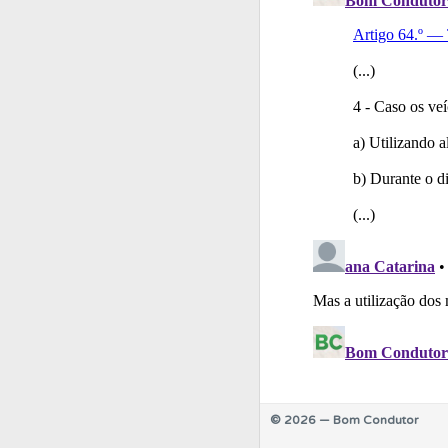
Testemunhos
Veja 
Perfil
Tem um histór
Conta
Crie uma con
© 2026 — Bom Condutor