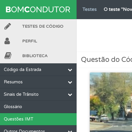
Testes
O teste "Nov
TESTES DE CÓDIGO
Testes
Deve fazer 
PERFIL
Conta
Crie uma con
BIBLIOTECA
Questão do Có
Testes
Veja o nível
Código da Estrada
Resumos
Biblioteca
Consulte 
Sinais de Trânsito
Questões
Consulte 
Glossário
Questões IMT
Testes
O teste "Dif
Outros Documentos