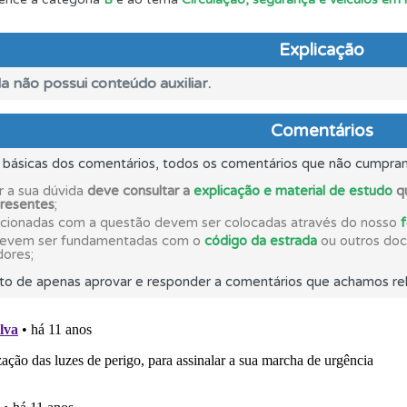
uda se tiver dúvidas relacionadas com a plataforma.
Explicação
a não possui conteúdo auxiliar.
 onde tem mais dificuldades no seu perfil.
Comentários
es que usamos estão atualizadas e são as mesmas do exame 
s básicas dos comentários, todos os comentários que não cumpra
r a sua dúvida
deve consultar a
explicação e material de estudo
qu
presentes
;
as estatísticas no seu perfil.
acionadas com a questão devem ser colocadas através do nosso
devem ser fundamentadas com o
código da estrada
ou outros docu
dores;
 os comentários da questão quando tem dúvidas.
to de apenas aprovar e responder a comentários que achamos rel
perfil se já está preparado para ir a exame.
ões que errou no seu perfil.