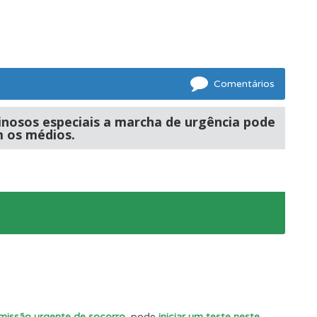
ponder.
e.
Comentários
inosos especiais a marcha de urgência pode
m os médios.
s.
 missão urgente de socorro
, pode
iniciar um teste neste