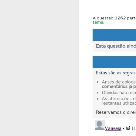
Perfil
O Índice Bom
A questão
1262
pert
tema
.
Testemunhos
Veja 
Esta questão aind
Biblioteca
Consulte 
Perfil
Estas são as regra
Veja as quest
Antes de coloca
comentários já 
Testes
Dúvidas não rel
O teste "Dif
As afirmações 
restantes utiliza
Conta
Reservamos o direi
Crie uma con
Biblioteca
Consulte 