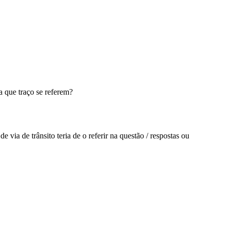
ponder.
os.