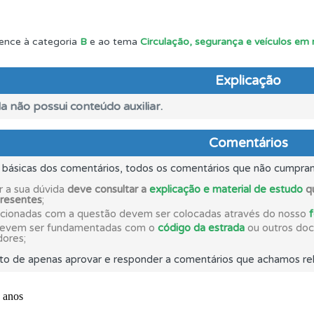
 Condutor dá-lhe uma ideia da sua preparação para o exam
ence à categoria
B
e ao tema
Circulação, segurança e veículos em
os testemunhos dos nossos utilizadores e deixe o seu!
Explicação
a não possui conteúdo auxiliar.
o código da estrada na nossa biblioteca.
Comentários
s básicas dos comentários, todos os comentários que não cumpra
ões que errou no seu perfil.
r a sua dúvida
deve consultar a
explicação e material de estudo
qu
presentes
;
acionadas com a questão devem ser colocadas através do nosso
ícil" apresenta-lhe as questões mais falhadas na plataforma.
devem ser fundamentadas com o
código da estrada
ou outros docu
dores;
to de apenas aprovar e responder a comentários que achamos rel
ta para ter acesso às suas estatísticas em qualquer equipa
a biblioteca para tirar dúvidas e ver resumos do código.