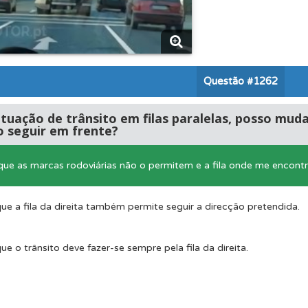
 onde tem mais dificuldades no seu perfil.
os de teclado para responder aos testes mais rapidamente.
Questão
#1262
es que usamos estão atualizadas e são as mesmas do exame 
tuação de trânsito em filas paralelas, posso mudar
o seguir em frente?
as" apresenta-lhe questões a que ainda não respondeu.
ue as marcas rodoviárias não o permitem e a fila onde me encontr
uda se tiver dúvidas relacionadas com a plataforma.
ue a fila da direita também permite seguir a direcção pretendida.
ue o trânsito deve fazer-se sempre pela fila da direita.
rdar uma questão colocando-a como favorita.
aqui todas as questões que usamos na plataforma.