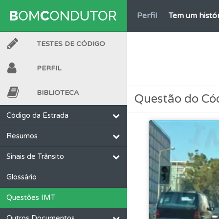
Perfil
Tem um histór
TESTES DE CÓDIGO
Conta
Crie uma con
PERFIL
Questões
Consulte
BIBLIOTECA
Questão do Có
Conta
Crie uma con
Código da Estrada
Resumos
Testes
Veja o nível
Sinais de Trânsito
Perfil
Saiba no seu 
Glossário
Questões IMT
Questões
Consulte 
Outros Documentos