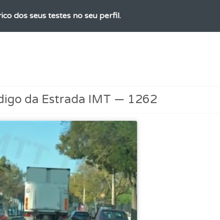
ico dos seus testes no seu perfil.
ta para não perder as suas estatísticas.
 os comentários da questão quando tem dúvidas.
digo da Estrada IMT — 1262
ta para poder partilhar o seu perfil com os seus amigos.
 de dificuldade do teste quando o termina.
perfil se já está preparado para ir a exame.
as explicações das questões para esclarecimentos adicionai