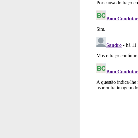
Perfil
Consulte as su
Testes
O teste "Err
Testes
Deve fazer 