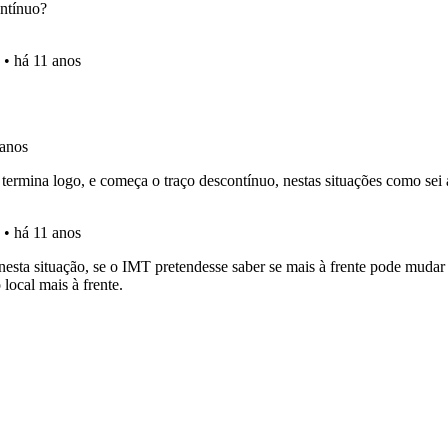
as estatísticas no seu perfil.
adas" apresenta-lhe questões que errou e não voltou a res
o teste que recomendamos para obter os melhores resultad