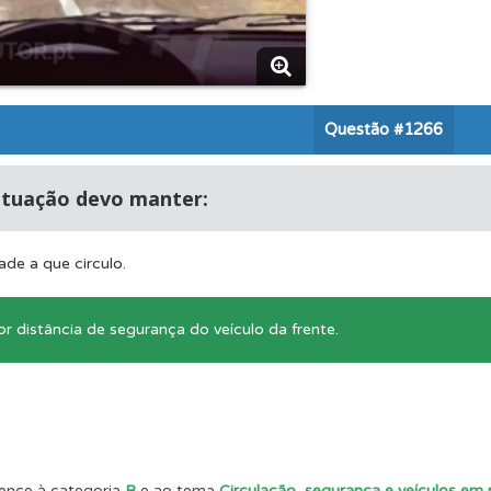
 Condutor dá-lhe uma ideia da sua preparação para o exam
perfil se já está preparado para ir a exame.
Questão
#1266
os de teclado para responder aos testes mais rapidamente.
ituação devo manter:
as" apresenta-lhe questões a que ainda não respondeu.
ade a que circulo.
ta para poder partilhar o seu perfil com os seus amigos.
 distância de segurança do veículo da frente.
aqui todas as questões que usamos na plataforma.
as estatísticas no seu perfil.
ence à categoria
B
e ao tema
Circulação, segurança e veículos em