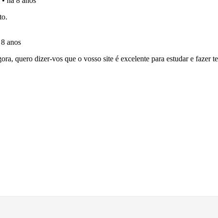
 onde tem mais dificuldades no seu perfil.
 de dificuldade do teste quando o termina.
o teste que recomendamos para obter os melhores resultad