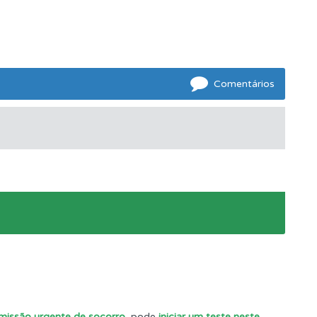
e.
Comentários
 missão urgente de socorro
, pode
iniciar um teste neste