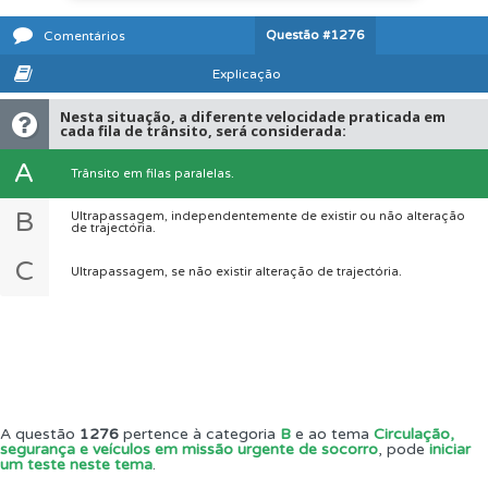
Questão
#1276
Comentários
Explicação
Nesta situação, a diferente velocidade praticada em
cada fila de trânsito, será considerada:
A
Trânsito em filas paralelas.
B
Ultrapassagem, independentemente de existir ou não alteração
de trajectória.
C
Ultrapassagem, se não existir alteração de trajectória.
A questão
1276
pertence à categoria
B
e ao tema
Circulação,
segurança e veículos em missão urgente de socorro
, pode
iniciar
um teste neste tema
.