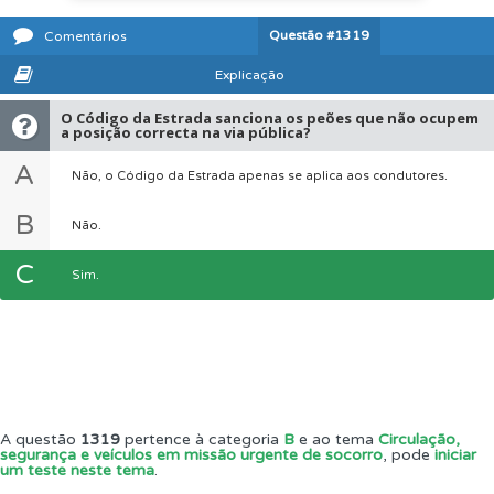
Questão
#1319
Comentários
Explicação
O Código da Estrada sanciona os peões que não ocupem
a posição correcta na via pública?
A
Não, o Código da Estrada apenas se aplica aos condutores.
B
Não.
C
Sim.
A questão
1319
pertence à categoria
B
e ao tema
Circulação,
segurança e veículos em missão urgente de socorro
, pode
iniciar
um teste neste tema
.