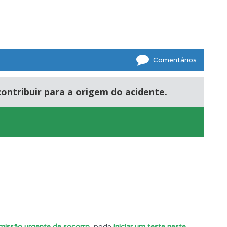
Comentários
ntribuir para a origem do acidente.
 missão urgente de socorro
, pode
iniciar um teste neste