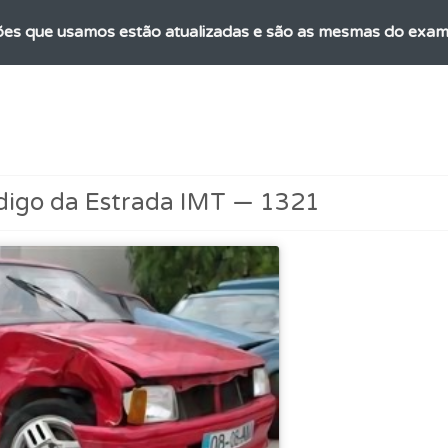
es que usamos estão atualizadas e são as mesmas do exame 
ões que errou no seu perfil.
ta para ter acesso às suas estatísticas em qualquer equipa
digo da Estrada IMT — 1321
as estatísticas no seu perfil.
ico dos seus testes no seu perfil.
os testemunhos dos nossos utilizadores e deixe o seu!
ta para poder partilhar o seu perfil com os seus amigos.