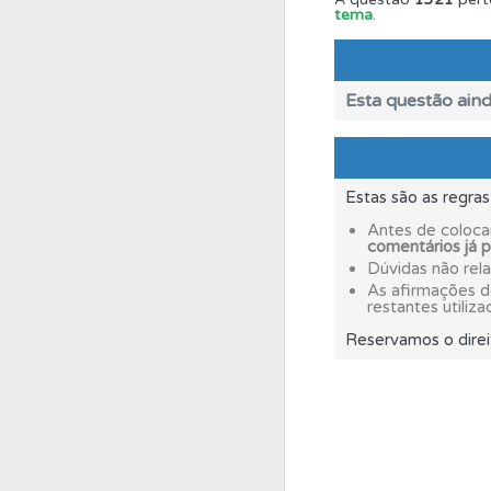
tema
.
Testes
O teste "Nov
Esta questão aind
Testes
Deve fazer 
Testes
O teste "Err
Estas são as regra
Antes de coloca
comentários já 
Questões
Pode gua
Dúvidas não rel
As afirmações 
restantes utiliza
Perfil
Saiba no seu 
Reservamos o direi
Questões
Consulte 
Biblioteca
Consulte 