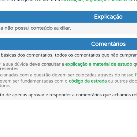
as" apresenta-lhe questões a que ainda não respondeu.
Explicação
a não possui conteúdo auxiliar.
o teste que recomendamos para obter os melhores resultad
Comentários
adas" apresenta-lhe questões que errou e não voltou a res
s básicas dos comentários, todos os comentários que não cumpra
r a sua dúvida
deve consultar a
explicação e material de estudo
qu
presentes
;
rdar uma questão colocando-a como favorita.
acionadas com a questão devem ser colocadas através do nosso
devem ser fundamentadas com o
código da estrada
ou outros docu
dores;
perfil se já está preparado para ir a exame.
to de apenas aprovar e responder a comentários que achamos rel
as explicações das questões para esclarecimentos adicionai
o código da estrada na nossa biblioteca.