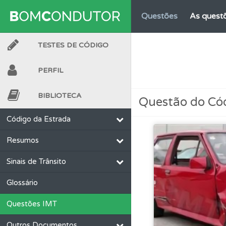
Questões
As questõ
TESTES DE CÓDIGO
Perfil
Veja as quest
PERFIL
Conta
Crie uma con
BIBLIOTECA
Questão do Có
Perfil
Consulte as su
Código da Estrada
Resumos
Perfil
Tem um histór
Sinais de Trânsito
Testemunhos
Veja 
Glossário
Questões IMT
Conta
Crie uma con
Outros Documentos