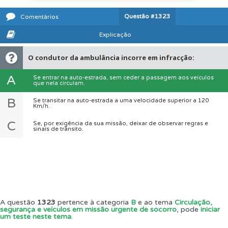
Questão
#1323
Comentários
Explicação
O condutor da ambulância incorre em infracção:
A
Se entrar na auto-estrada, sem ceder a passagem aos veículos
que nela circulam.
B
Se transitar na auto-estrada a uma velocidade superior a 120
Km/h.
C
Se, por exigência da sua missão, deixar de observar regras e
sinais de trânsito.
A questão
1323
pertence à categoria
B
e ao tema
Circulação,
segurança e veículos em missão urgente de socorro
, pode
iniciar
um teste neste tema
.