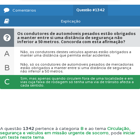
Questão
#1342
Comentários
Explicação
Os condutores de automóveis pesados estão obrigados
a manter entre si uma distância de segurança não
inferior a 50 metros. Concorda com esta afirmação?
A
Não, os condutores destes veículos apenas estão obrigados a
manter uma distância que permita evitar acidentes.
Não, só os condutores de automóveis pesados de mercadorias
B
estão obrigados a manter entre si uma distância de segurança
não inferior a 50 metros.
Sim, mas apenas quando circulem fora de uma localidade e em
C
vias cuja faixa de rodagem só tenha uma via de trânsito afecta a
cada sentido.
A questão
1342
pertence à categoria
B
e ao tema
Circulação,
segurança e veículos em missão urgente de socorro
, pode
iniciar
um teste neste tema
.